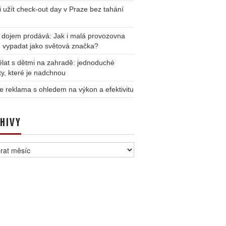
i užít check-out day v Praze bez tahání
 dojem prodává: Jak i malá provozovna
 vypadat jako světová značka?
lat s dětmi na zahradě: jednoduché
ity, které je nadchnou
e reklama s ohledem na výkon a efektivitu
HIVY
vy