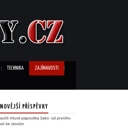
TECHNIKA
ZAJÍMAVOSTI
NOVĚJŠÍ PŘÍSPĚVKY
aučit mluvit papouška žako: od prvního
utí ke slovům