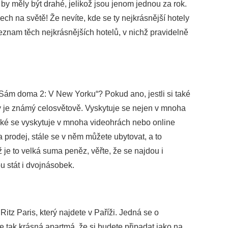
 by měly být drahé, jelikož jsou jenom jednou za rok.
elech na světě! Že nevíte, kde se ty nejkrásnější hotely
znam těch nejkrásnějších hotelů, v nichž pravidelně
Sám doma 2: V New Yorku“? Pokud ano, jestli si také
rý je známý celosvětově. Vyskytuje se nejen v mnoha
aké se vyskytuje v mnoha videohrách nebo online
na prodej, stále se v něm můžete ubytovat, a to
je to velká suma peněz, věřte, že se najdou i
u stát i dvojnásobek.
itz Paris, který najdete v Paříži. Jedná se o
e tak krásná apartmá, že si budete připadat jako na