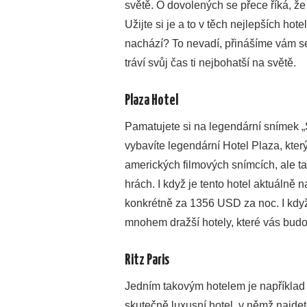
světě. O dovolených se přece říká, že
Užijte si je a to v těch nejlepších hot
nachází? To nevadí, přinášíme vám se
tráví svůj čas ti nejbohatší na světě.
Plaza Hotel
Pamatujete si na legendární snímek „
vybavíte legendární Hotel Plaza, kte
amerických filmových snímcích, ale t
hrách. I když je tento hotel aktuálně 
konkrétně za 1356 USD za noc. I když 
mnohem dražší hotely, které vás budo
Ritz Paris
Jedním takovým hotelem je například R
skutečně luxusní hotel, v němž najdet