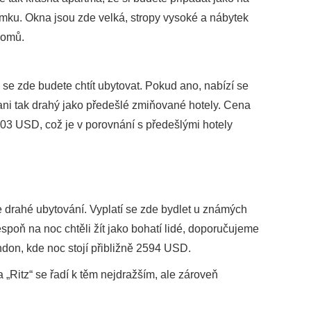
ku. Okna jsou zde velká, stropy vysoké a nábytek
 domů.
se zde budete chtít ubytovat. Pokud ano, nabízí se
 ani tak drahý jako předešlé zmiňované hotely. Cena
03 USD, což je v porovnání s předešlými hotely
 drahé ubytování. Vyplatí se zde bydlet u známých
poň na noc chtěli žít jako bohatí lidé, doporučujeme
ndon, kde noc stojí přibližně 2594 USD.
na „Ritz“ se řadí k těm nejdražším, ale zároveň