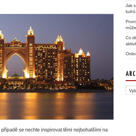
Jak s
kufrů
První
může
Co dě
aktiv
Onlin
ARC
Archi
případě se nechte inspirovat těmi nejbohatšími na