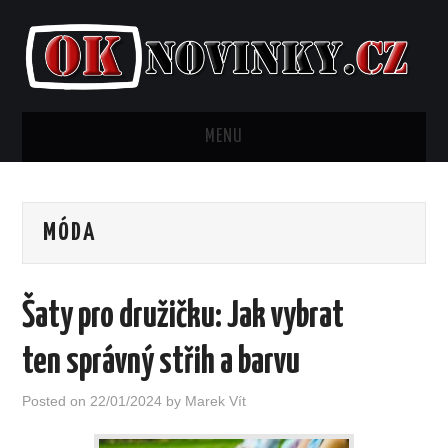
MENU
AKTUALITY
MÓDA
BYDLENÍ
FINANCE
Šaty pro družičku: Jak vybrat
KRÁSA
ten správný střih a barvu
LIFESTYLE
Posted on
22/01/2024
by
Marek Vít
MÓDA