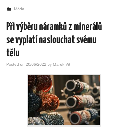
Móda
Při výběru náramků z minerálů
se vyplatí naslouchat svému
tělu
Posted on
20/06/2022
by
Marek Vít