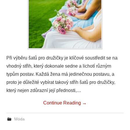
PODNIKÁNÍ
SPORT
TECHNIKA
ZAJÍMAVOSTI
Při výběru šatů pro družičky je klíčové soustředit se na
vhodný střih, který dokonale sedne a lichotí různým
O NÁS
typům postav. Každá žena má jedinečnou postavu, a
proto je důležité vybírat takový střih šatů pro družičky,
který nejen zdůrazní její přednosti,…
Continue Reading
→
Móda