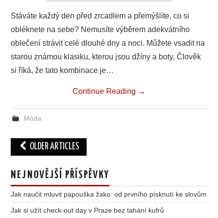
Stáváte každý den před zrcadlem a přemýšlíte, co si
obléknete na sebe? Nemusíte výběrem adekvátního
oblečení strávit celé dlouhé dny a noci. Můžete vsadit na
starou známou klasiku, kterou jsou džíny a boty. Člověk
si říká, že tato kombinace je…
Continue Reading
→
Móda
Post
OLDER ARTICLES
navigation
NEJNOVĚJŠÍ PŘÍSPĚVKY
Jak naučit mluvit papouška žako: od prvního písknutí ke slovům
Jak si užít check-out day v Praze bez tahání kufrů