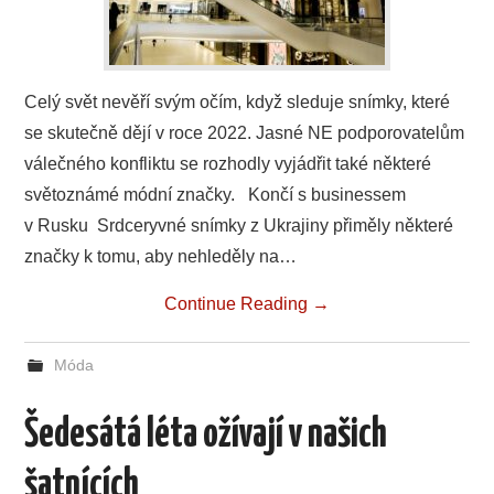
Celý svět nevěří svým očím, když sleduje snímky, které
se skutečně dějí v roce 2022. Jasné NE podporovatelům
válečného konfliktu se rozhodly vyjádřit také některé
světoznámé módní značky. Končí s businessem
v Rusku Srdceryvné snímky z Ukrajiny přiměly některé
značky k tomu, aby nehleděly na…
Continue Reading
→
Móda
Šedesátá léta ožívají v našich
šatnících