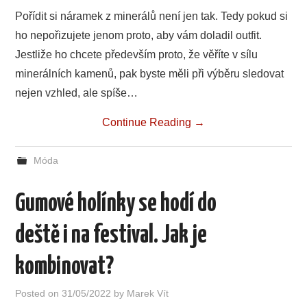
Pořídit si náramek z minerálů není jen tak. Tedy pokud si
ho nepořizujete jenom proto, aby vám doladil outfit.
Jestliže ho chcete především proto, že věříte v sílu
minerálních kamenů, pak byste měli při výběru sledovat
nejen vzhled, ale spíše…
Continue Reading
→
Móda
Gumové holínky se hodí do
deště i na festival. Jak je
kombinovat?
Posted on
31/05/2022
by
Marek Vít