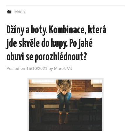
Móda
Džíny a boty. Kombinace, která
jde skvěle do kupy. Po jaké
obuvi se porozhlédnout?
Posted on
15/10/2021
by
Marek Vít