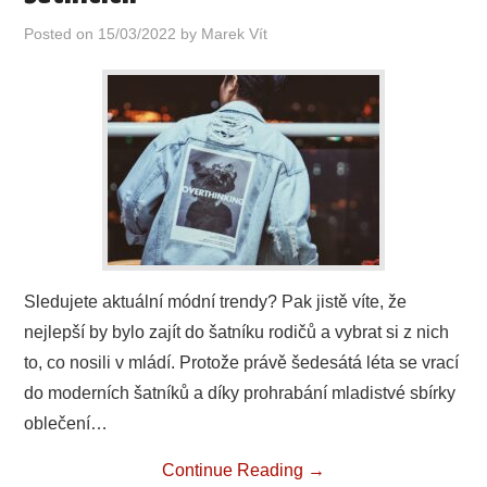
Posted on
15/03/2022
by
Marek Vít
Sledujete aktuální módní trendy? Pak jistě víte, že
nejlepší by bylo zajít do šatníku rodičů a vybrat si z nich
to, co nosili v mládí. Protože právě šedesátá léta se vrací
do moderních šatníků a díky prohrabání mladistvé sbírky
oblečení…
Continue Reading
→