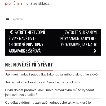
profilům
, z nichž se skládá.
Bydlení
Post
PATŘÍTE MEZI VODNÍ
ZATOČTE S UCPANÝMI
navigation
ŽIVLY? NAVŠTIVTE
PÓRY SNADNO A RYCHLE.
CELOROČNĚ PŘÍSTUPNÝ
PROZRADÍME, JAK NA TO
AQUAPARK BEŠEŇOVÁ
NEJNOVĚJŠÍ PŘÍSPĚVKY
Jak naučit mluvit papouška žako: od prvního písknutí ke slovům
Jak si užít check-out day v Praze bez tahání kufrů
První dojem prodává: Jak i malá provozovna může vypadat
jako světová značka?
Co dělat s dětmi na zahradě: jednoduché aktivity, které je