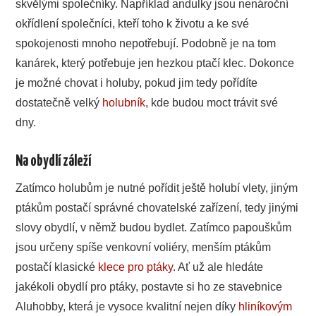
skvělými společníky. Například andulky jsou nenároční
okřídlení společníci, kteří toho k životu a ke své
spokojenosti mnoho nepotřebují. Podobně je na tom
kanárek, který potřebuje jen hezkou ptačí klec. Dokonce
je možné chovat i holuby, pokud jim tedy pořídíte
dostatečně velký
holubník
, kde budou moct trávit své
dny.
Na obydlí záleží
Zatímco holubům je nutné pořídit ještě holubí vlety, jiným
ptákům postačí správné chovatelské zařízení, tedy jinými
slovy obydlí, v němž budou bydlet. Zatímco papouškům
jsou určeny spíše venkovní voliéry, menším ptákům
postačí klasické
klece pro ptáky
. Ať už ale hledáte
jakékoli obydlí pro ptáky, postavte si ho ze stavebnice
Aluhobby, která je vysoce kvalitní nejen díky
hliníkovým