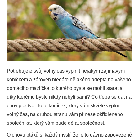
PODNIKÁNÍ
SPORT
TECHNIKA
ZAJÍMAVOSTI
Potřebujete svůj volný čas vyplnit nějakým zajímavým
O NÁS
koníčkem a zároveň hledáte nějakého adepta na vašeho
domácího mazlíčka, o kterého byste se mohli starat a
díky kterému byste nikdy nebyli sami? Co třeba se dát na
chov ptactva! To je koníček, který vám skvěle vyplní
volný čas, na druhou stranu vám přinese okřídleného
společníka, který vám bude dělat společnost.
O chovu ptáků si každý myslí, že je to dávno zapovězené