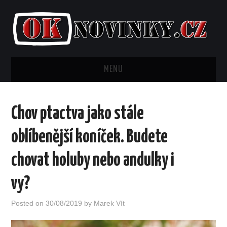
MENU
AKTUALITY
Chov ptactva jako stále
BYDLENÍ
oblíbenější koníček. Budete
FINANCE
chovat holuby nebo andulky i
KRÁSA
vy?
LIFESTYLE
Posted on
30/08/2019
by
Marek Vít
MÓDA