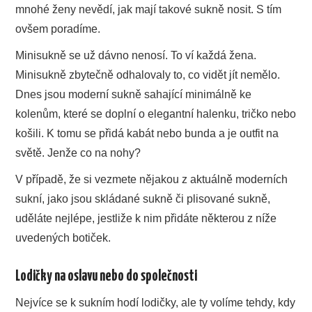
mnohé ženy nevědí, jak mají takové sukně nosit. S tím
ovšem poradíme.
Minisukně se už dávno nenosí. To ví každá žena.
Minisukně zbytečně odhalovaly to, co vidět jít nemělo.
Dnes jsou moderní sukně sahající minimálně ke
kolenům, které se doplní o elegantní halenku, tričko nebo
košili. K tomu se přidá kabát nebo bunda a je outfit na
světě. Jenže co na nohy?
V případě, že si vezmete nějakou z aktuálně moderních
sukní, jako jsou skládané sukně či plisované sukně,
uděláte nejlépe, jestliže k nim přidáte některou z níže
uvedených botiček.
Lodičky na oslavu nebo do společnosti
Nejvíce se k sukním hodí lodičky, ale ty volíme tehdy, kdy