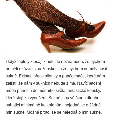
PODNIKÁNÍ
SPORT
TECHNIKA
ZAJÍMAVOSTI
I když teploty klesají k nule, to neznamená, že bychom
O NÁS
neměli ukázat svou ženskost a že bychom neměly nosit
sukně. Existují přece silonky a punčocháče, které nám
zajistí, že nám v sukních nebude zima. Navíc letošní
móda přinesla do módního světa fantastické kousky,
které stojí za vynošení. Sukně jsou většinou dlouhé,
sahající minimálně ke kolenům, nejedná se o žádné
minisukně. Možná proto, že se nejedná o minisukně,