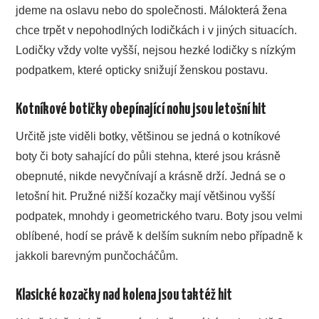
jdeme na oslavu nebo do společnosti. Málokterá žena
chce trpět v nepohodlných lodičkách i v jiných situacích.
Lodičky vždy volte vyšší, nejsou hezké lodičky s nízkým
podpatkem, které opticky snižují ženskou postavu.
Kotníkové botičky obepínající nohu jsou letošní hit
Určitě jste viděli botky, většinou se jedná o kotníkové
boty či boty sahající do půli stehna, které jsou krásně
obepnuté, nikde nevyčnívají a krásně drží. Jedná se o
letošní hit. Pružné nižší kozačky mají většinou vyšší
podpatek, mnohdy i geometrického tvaru. Boty jsou velmi
oblíbené, hodí se právě k delším sukním nebo případně k
jakkoli barevným punčocháčům.
Klasické kozačky nad kolena jsou taktéž hit