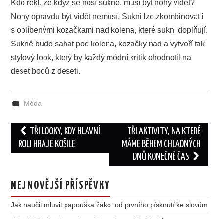
Kdo řekl, že když se nosí sukně, musí být nohy vidět?
Nohy opravdu být vidět nemusí. Sukni lze zkombinovat i
s oblíbenými kozačkami nad kolena, které sukni doplňují.
Sukně bude sahat pod kolena, kozačky nad a vytvoří tak
stylový look, který by každý módní kritik ohodnotil na
deset bodů z deseti.
Móda
Post
TŘI LOOKY, KDY HLAVNÍ
TŘI AKTIVITY, NA KTERÉ
navigation
ROLI HRAJE KOŠILE
MÁME BĚHEM CHLADNÝCH
DNŮ KONEČNĚ ČAS
NEJNOVĚJŠÍ PŘÍSPĚVKY
Jak naučit mluvit papouška žako: od prvního písknutí ke slovům