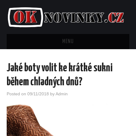
MENU
AKTUALITY
Jaké boty volit ke krátké sukni
BYDLENÍ
během chladných dnů?
FINANCE
Posted on
09/11/2018
by
Admin
KRÁSA
LIFESTYLE
MÓDA