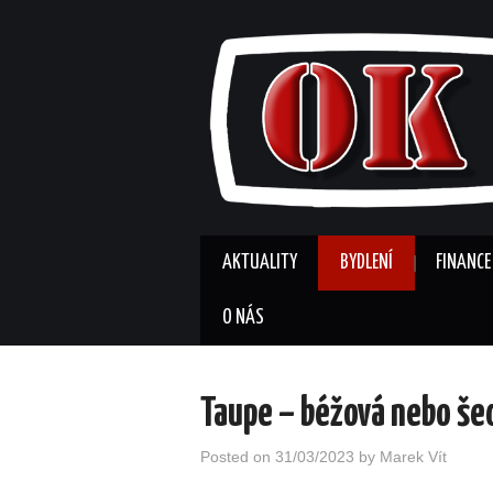
AKTUALITY
BYDLENÍ
FINANCE
O NÁS
Taupe – béžová nebo š
Posted on
31/03/2023
by
Marek Vít