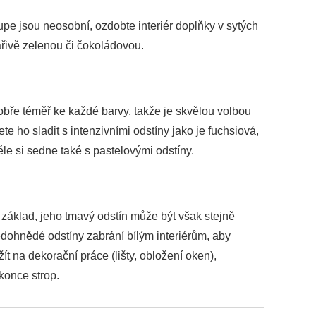
pe jsou neosobní, ozdobte interiér doplňky v sytých
ářivě zelenou či čokoládovou.
obře téměř ke každé barvy, takže je skvělou volbou
e ho sladit s intenzivními odstíny jako je fuchsiová,
le si sedne také s pastelovými odstíny.
 základ, jeho tmavý odstín může být však stejně
dohnědé odstíny zabrání bílým interiérům, aby
žít na dekorační práce (lišty, obložení oken),
okonce strop.