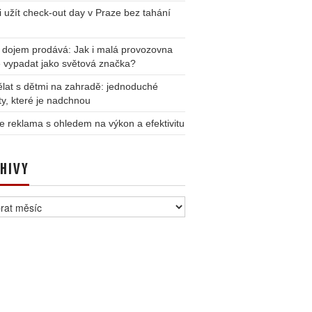
i užít check-out day v Praze bez tahání
 dojem prodává: Jak i malá provozovna
 vypadat jako světová značka?
lat s dětmi na zahradě: jednoduché
ity, které je nadchnou
e reklama s ohledem na výkon a efektivitu
HIVY
vy