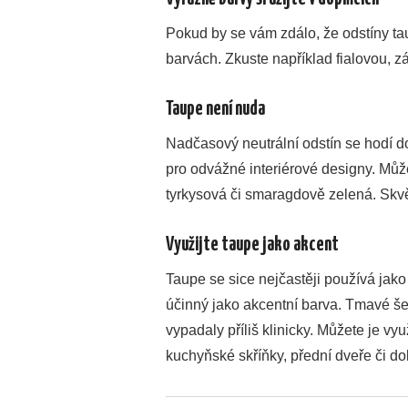
Pokud by se vám zdálo, že odstíny tau
barvách. Zkuste například fialovou, z
Taupe není nuda
Nadčasový neutrální odstín se hodí d
pro odvážné interiérové designy. Můžet
tyrkysová či smaragdově zelená. Skvě
Využijte taupe jako akcent
Taupe se sice nejčastěji používá jako
účinný jako akcentní barva. Tmavé še
vypadaly příliš klinicky. Můžete je vyu
kuchyňské skříňky, přední dveře či d