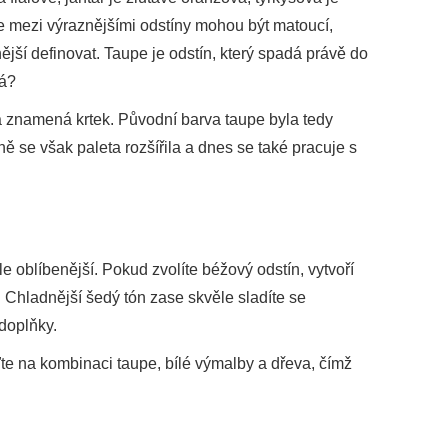
e mezi výraznějšími odstíny mohou být matoucí,
žnější definovat. Taupe je odstín, který spadá právě do
edá?
a znamená krtek. Původní barva taupe byla tedy
ě se však paleta rozšířila a dnes se také pracuje s
le oblíbenější. Pokud zvolíte béžový odstín, vytvoří
Chladnější šedý tón zase skvěle sladíte se
 doplňky.
e na kombinaci taupe, bílé výmalby a dřeva, čímž