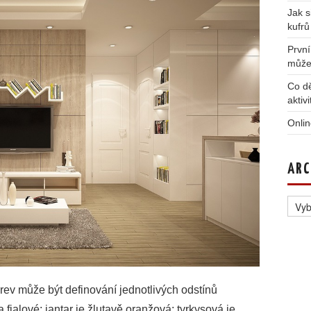
Jak s
kufrů
První
může
Co dě
aktiv
Onlin
ARC
Archi
v může být definování jednotlivých odstínů
fialové; jantar je žlutavě oranžová; tyrkysová je