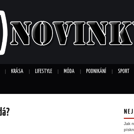
KRÁSA
LIFESTYLE
MÓDA
PODNIKÁNÍ
SPORT
edá?
NEJ
Jak n
pískn