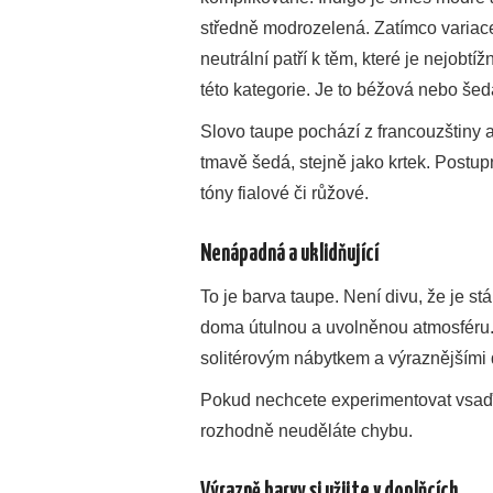
středně modrozelená. Zatímco variac
neutrální patří k těm, které je nejobtí
této kategorie. Je to béžová nebo š
Slovo taupe pochází z francouzštiny 
tmavě šedá, stejně jako krtek. Postupn
tóny fialové či růžové.
Nenápadná a uklidňující
To je barva taupe. Není divu, že je stá
doma útulnou a uvolněnou atmosféru. 
solitérovým nábytkem a výraznějšími
Pokud nechcete experimentovat vsaďt
rozhodně neuděláte chybu.
Výrazně barvy si užijte v doplňcích