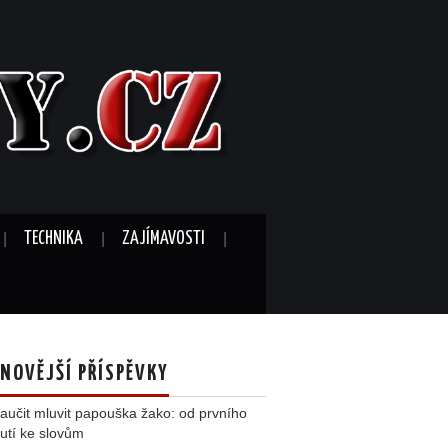
TECHNIKA
ZAJÍMAVOSTI
NOVĚJŠÍ PŘÍSPĚVKY
aučit mluvit papouška žako: od prvního
utí ke slovům