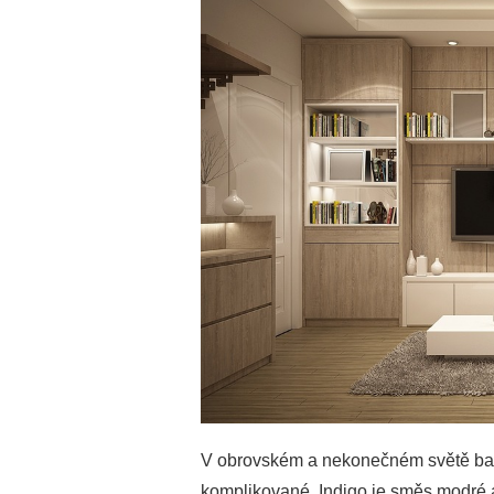
V obrovském a nekonečném světě bare
komplikované. Indigo je směs modré a 