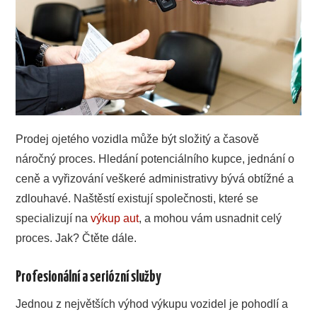
PODNIKÁNÍ
SPORT
TECHNIKA
Prodej ojetého vozidla může být složitý a časově
ZAJÍMAVOSTI
náročný proces. Hledání potenciálního kupce, jednání o
O NÁS
ceně a vyřizování veškeré administrativy bývá obtížné a
zdlouhavé. Naštěstí existují společnosti, které se
specializují na
výkup aut
, a mohou vám usnadnit celý
proces. Jak? Čtěte dále.
Profesionální a seriózní služby
Jednou z největších výhod výkupu vozidel je pohodlí a