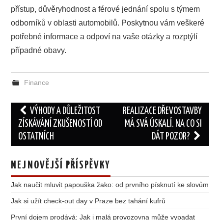
přístup, důvěryhodnost a férové jednání spolu s týmem
odborníků v oblasti automobilů. Poskytnou vám veškeré
potřebné informace a odpoví na vaše otázky a rozptýlí
případné obavy.
Finance
Post
VÝHODY A DŮLEŽITOST
REALIZACE DŘEVOSTAVBY
navigation
ZÍSKÁVÁNÍ ZKUŠENOSTÍ OD
MÁ SVÁ ÚSKALÍ. NA CO SI
OSTATNÍCH
DÁT POZOR?
NEJNOVĚJŠÍ PŘÍSPĚVKY
Jak naučit mluvit papouška žako: od prvního písknutí ke slovům
Jak si užít check-out day v Praze bez tahání kufrů
První dojem prodává: Jak i malá provozovna může vypadat