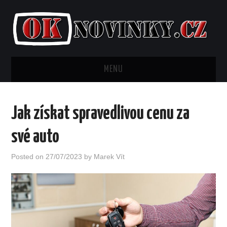
MENU
AKTUALITY
Jak získat spravedlivou cenu za
BYDLENÍ
své auto
FINANCE
Posted on
27/07/2023
by
Marek Vít
KRÁSA
LIFESTYLE
MÓDA