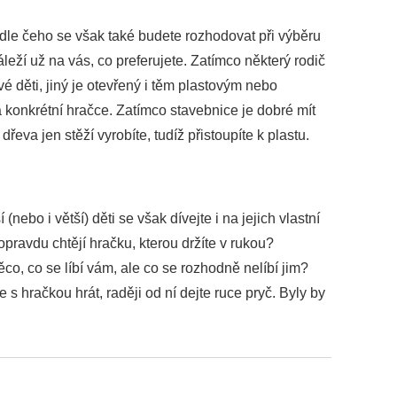
odle čeho se však také budete rozhodovat při výběru
áleží už na vás, co preferujete. Zatímco některý rodič
é děti, jiný je otevřený i těm plastovým nebo
 konkrétní hračce. Zatímco stavebnice je dobré mít
řeva jen stěží vyrobíte, tudíž přistoupíte k plastu.
(nebo i větší) děti se však dívejte i na jejich vlastní
opravdu chtějí hračku, kterou držíte v rukou?
co, co se líbí vám, ale co se rozhodně nelíbí jim?
s hračkou hrát, raději od ní dejte ruce pryč. Byly by