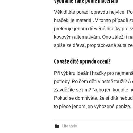
Vybíráme také podle materiálu
Věk dítěte poradí opravdu nejvíce. P
hraček, je materiál. V tomto případě z
preferuje jenom dřevěné hračky pro sv
kovovým alternativám. Ono záleží i na
spíše ze dřeva, propracovaná auta ze d
Co vaše dítě opravdu ocení?
Při výběru ideální hračky pro nejmenší 
potřeby. Po čem děti vlastně touží? A 
Zavděčíte se jim? Nebo jen koupíte ně
Pokud se domníváte, že si dítě nebude 
to přece jenom jen vyhozené peníze.
Lifestyle