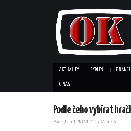
AKTUALITY
BYDLENÍ
FINANCE
O NÁS
Podle čeho vybírat hrač
Posted on
15/01/2021
by
Marek Vít