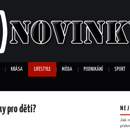
KRÁSA
LIFESTYLE
MÓDA
PODNIKÁNÍ
SPORT
ky pro děti?
NEJ
Jak n
pískn