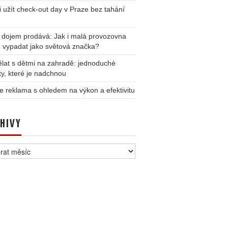
i užít check-out day v Praze bez tahání
 dojem prodává: Jak i malá provozovna
 vypadat jako světová značka?
lat s dětmi na zahradě: jednoduché
ity, které je nadchnou
e reklama s ohledem na výkon a efektivitu
HIVY
vy