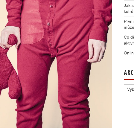
Jak s
kufrů
První
může
Co dě
aktiv
Onlin
ARC
Archi