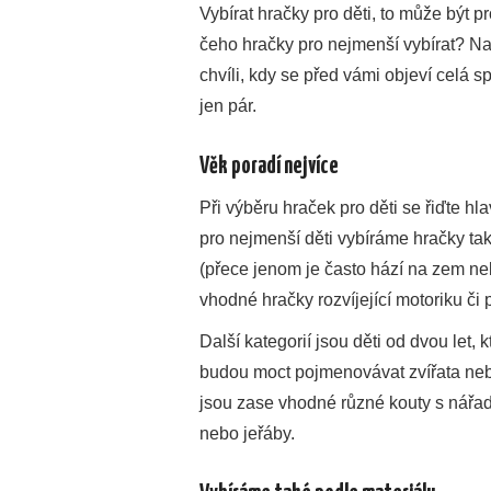
Vybírat hračky pro děti, to může být p
čeho hračky pro nejmenší vybírat? Našt
chvíli, kdy se před vámi objeví celá 
jen pár.
Věk poradí nejvíce
Při výběru hraček pro děti se řiďte h
pro nejmenší děti vybíráme hračky ta
(přece jenom je často hází na zem neb
vhodné hračky rozvíjející motoriku či
Další kategorií jsou děti od dvou let,
budou moct pojmenovávat zvířata nebo o
jsou zase vhodné různé kouty s nářa
nebo jeřáby.