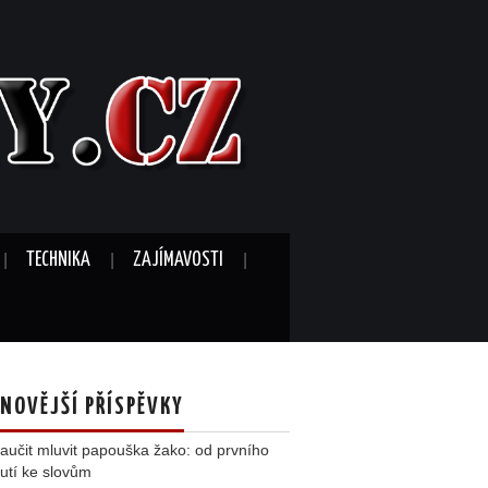
TECHNIKA
ZAJÍMAVOSTI
NOVĚJŠÍ PŘÍSPĚVKY
aučit mluvit papouška žako: od prvního
utí ke slovům