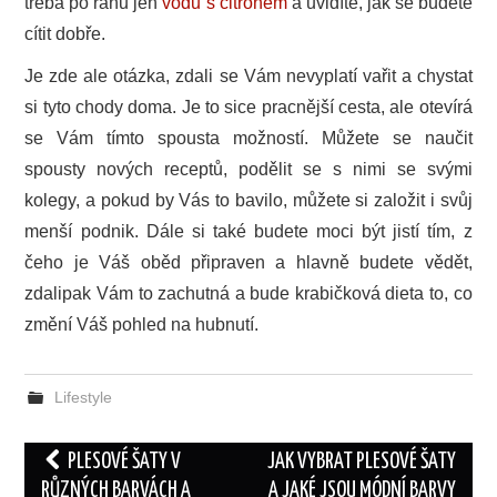
třeba po ránu jen
vodu s citrónem
a uvidíte, jak se budete
cítit dobře.
Je zde ale otázka, zdali se Vám nevyplatí vařit a chystat
si tyto chody doma. Je to sice pracnější cesta, ale otevírá
se Vám tímto spousta možností. Můžete se naučit
spousty nových receptů, podělit se s nimi se svými
kolegy, a pokud by Vás to bavilo, můžete si založit i svůj
menší podnik. Dále si také budete moci být jistí tím, z
čeho je Váš oběd připraven a hlavně budete vědět,
zdalipak Vám to zachutná a bude krabičková dieta to, co
změní Váš pohled na hubnutí.
Lifestyle
Post
PLESOVÉ ŠATY V
JAK VYBRAT PLESOVÉ ŠATY
navigation
RŮZNÝCH BARVÁCH A
A JAKÉ JSOU MÓDNÍ BARVY