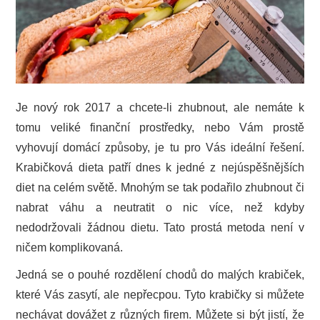
PODNIKÁNÍ
SPORT
TECHNIKA
Je nový rok 2017 a chcete-li zhubnout, ale nemáte k
tomu veliké finanční prostředky, nebo Vám prostě
ZAJÍMAVOSTI
vyhovují domácí způsoby, je tu pro Vás ideální řešení.
Krabičková dieta patří dnes k jedné z nejúspěšnějších
O NÁS
diet na celém světě. Mnohým se tak podařilo zhubnout či
nabrat váhu a neutratit o nic více, než kdyby
nedodržovali žádnou dietu. Tato prostá metoda není v
ničem komplikovaná.
Jedná se o pouhé rozdělení chodů do malých krabiček,
které Vás zasytí, ale nepřecpou. Tyto krabičky si můžete
nechávat dovážet z různých firem. Můžete si být jistí, že