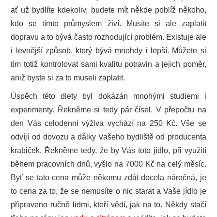
ať už bydlíte kdekoliv, budete mít někde poblíž někoho,
kdo se tímto průmyslem živí. Musíte si ale zaplatit
dopravu a to bývá často rozhodující problém. Existuje ale
i levnější způsob, který bývá mnohdy i lepší. Můžete si
tím totiž kontrolovat sami kvalitu potravin a jejich poměr,
aniž byste si za to museli zaplatit.
Úspěch této diety byl dokázán mnohými studiemi i
experimenty. Řekněme si tedy pár čísel. V přepočtu na
den Vás celodenní výživa vychází na 250 Kč. Vše se
odvíjí od dovozu a dálky Vašeho bydliště od producenta
krabiček. Řekněme tedy, že by Vás toto jídlo, při využití
během pracovních dnů, vyšlo na 7000 Kč na celý měsíc.
Byť se tato cena může někomu zdát docela náročná, je
to cena za to, že se nemusíte o nic starat a Vaše jídlo je
připraveno ručně lidmi, kteří vědí, jak na to. Někdy stačí