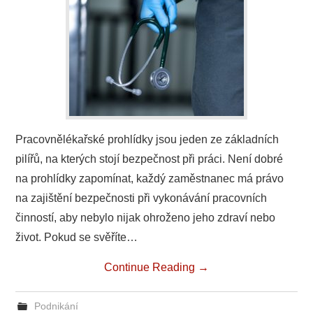
PODNIKÁNÍ
SPORT
TECHNIKA
ZAJÍMAVOSTI
Pracovnělékařské prohlídky jsou jeden ze základních
pilířů, na kterých stojí bezpečnost při práci. Není dobré
O NÁS
na prohlídky zapomínat, každý zaměstnanec má právo
na zajištění bezpečnosti při vykonávání pracovních
činností, aby nebylo nijak ohroženo jeho zdraví nebo
život. Pokud se svěříte…
Continue Reading
→
Podnikání