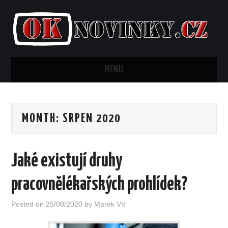
MENU
AKTUALITY
MONTH:
SRPEN 2020
BYDLENÍ
FINANCE
Jaké existují druhy
KRÁSA
pracovnělékařských prohlídek?
LIFESTYLE
Posted on
25/08/2020
by
Marek Vít
MÓDA