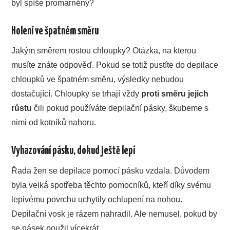
byl spíše promarněný?
Holení ve špatném směru
Jakým směrem rostou chloupky? Otázka, na kterou
musíte znáte odpověď. Pokud se totiž pustíte do depilace
chloupků ve špatném směru, výsledky nebudou
dostačující. Chloupky se trhají vždy
proti směru jejich
růstu
čili pokud používáte depilační pásky, škubeme s
nimi od kotníků nahoru.
Vyhazování pásku, dokud ještě lepí
Řada žen se depilace pomocí pásku vzdala. Důvodem
byla velká spotřeba těchto pomocníků, kteří díky svému
lepivému povrchu uchytily ochlupení na nohou.
Depilační vosk je rázem nahradil. Ale nemusel, pokud by
se pásek použil vícekrát.