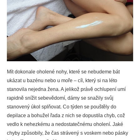
PODNIKÁNÍ
SPORT
TECHNIKA
ZAJÍMAVOSTI
Mít dokonale oholené nohy, které se nebudeme bát
O NÁS
ukázat u bazénu nebo u moře – cíl, který si na léto
stanovila nejedna žena. A jelikož právě ochlupení umí
rapidně snížit sebevědomí, dámy se snažily svůj
stanovený úkol splňovat. Co týden se pouštěly do
depilace a bohužel řada z nich se dopustila chyb, což
vedlo k nehezkému a nedostatečnému oholení. Jaké
chyby způsobily, že čas strávený s voskem nebo pásky