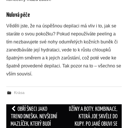
Nulová péče
Věděli jste, že na úspěšnou depilaci má vliv i to, jak se
staráte o svou pokožku? Pokud nepoužíváte peeling a
tím nezbavujete své nohy odumřelých kožních buněk či
zanedbáváte její hydrataci, vede to k růstu chloupků
špatným směrem a k jejich zarůstání, což poté vede ke
špatně provedené depilaci. Tak pozor na to – všechno se
vším souvisí.
Krása
Post
OBŘÍ ŠNECI JAKO
DŽÍNY A BOTY. KOMBINACE,
navigation
TREND DNEŠKA. NEVŠEDNÍ
KTERÁ JDE SKVĚLE DO
MAZLÍČEK, KTERÝ BUDÍ
KUPY. PO JAKÉ OBUVI SE