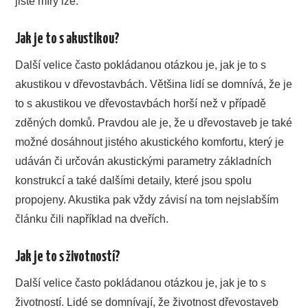
jisté míry lze.
Jak je to s akustikou?
Další velice často pokládanou otázkou je, jak je to s
akustikou v dřevostavbách. Většina lidí se domnívá, že je
to s akustikou ve dřevostavbách horší než v případě
zděných domků. Pravdou ale je, že u dřevostaveb je také
možné dosáhnout jistého akustického komfortu, který je
udáván či určován akustickými parametry základních
konstrukcí a také dalšími detaily, které jsou spolu
propojeny. Akustika pak vždy závisí na tom nejslabším
článku čili například na dveřích.
Jak je to s životností?
Další velice často pokládanou otázkou je, jak je to s
životností. Lidé se domnívají, že životnost dřevostaveb