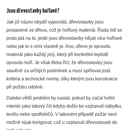
Jsou dřevostavby hořlavé?
Jak již název obydlí vypovídá, dřevostavby jsou
postavené ze dřeva, což je hořlavý materiál. Řada lidí se
proto ptá na to, jestli jsou dřevostavby nějak více hořlavé
nebo jak to s nimi vlastně je. Ano, dřevo je opravdu
materiál jako každý jiný, který při konkrétní teplotě
opravdu hoří. Je však třeba říct, že dřevostavby jsou
stavěné za určitých podmínek a musí splňovat jistá
kritéria a technické normy, díky kterým jsou konstrukce
při požáru odolné.
Daleko větší problém by nastal, pokud by začal hořet
interiér jako takový čili kdyby došlo ke vzplanutí nábytku,
textilu nebo spotřebičů. V takovém případě požár není
možné nijak korigovat, což u vzplanutí dřevostaveb do