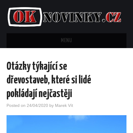
MENU
AKTUALITY
Otázky týkající se
BYDLENÍ
dřevostaveb, které si lidé
FINANCE
pokládají nejčastěji
KRÁSA
Posted on
24/04/2020
by
Marek Vít
LIFESTYLE
MÓDA