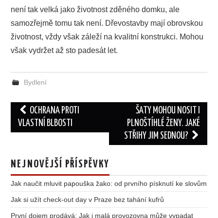
není tak velká jako životnost zděného domku, ale
samozřejmě tomu tak není. Dřevostavby mají obrovskou
životnost, vždy však záleží na kvalitní konstrukci. Mohou
však vydržet až sto padesát let.
Bydlení
Post
OCHRANA PROTI
ŠATY MOHOU NOSIT I
navigation
VLASTNÍ BLBOSTI
PLNOŠTÍHLÉ ŽENY. JAKÉ
STŘIHY JIM SEDNOU?
NEJNOVĚJŠÍ PŘÍSPĚVKY
Jak naučit mluvit papouška žako: od prvního písknutí ke slovům
Jak si užít check-out day v Praze bez tahání kufrů
První dojem prodává: Jak i malá provozovna může vypadat